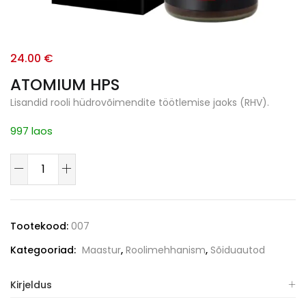
24.00
€
ATOMIUM HPS
Lisandid rooli hüdrovõimendite töötlemise jaoks (RHV).
997 laos
Tootekood:
007
Kategooriad:
Maastur
,
Roolimehhanism
,
Sõiduautod
Kirjeldus