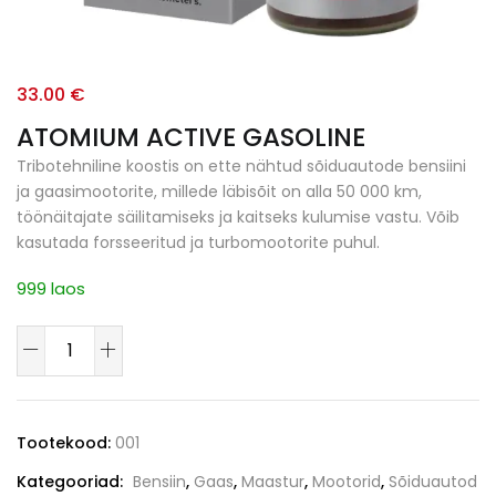
33.00
€
ATOMIUM ACTIVE GASOLINE
Tribotehniline koostis on ette nähtud sõiduautode bensiini
ja gaasimootorite, millede läbisõit on alla 50 000 km,
töönäitajate säilitamiseks ja kaitseks kulumise vastu. Võib
kasutada forsseeritud ja turbomootorite puhul.
999 laos
Tootekood:
001
Kategooriad:
Bensiin
,
Gaas
,
Maastur
,
Mootorid
,
Sõiduautod