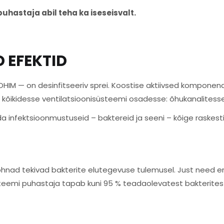
puhastaja abil teha ka iseseisvalt.
 EFEKTID
M — on desinfitseeriv sprei. Koostise aktiivsed komponendid
ga kõikidesse ventilatsioonisüsteemi osadesse: õhukanalitess
da infektsioonmustuseid – baktereid ja seeni – kõige raske
õhnad tekivad bakterite elutegevuse tulemusel. Just need er
steemi puhastaja tapab kuni 95 % teadaolevatest bakterites