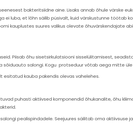
 iseenesest bakteritsiidne aine. Lisaks annab õhule värske eu
ga ei luba, et lõhn säilib püsivalt, kuid värskustunne töötab
roomi kauplustes suures valikus olevate õhuvärskendajate a
useid. Piisab õhu sisetsirkulatsiooni sisselülitamisest, seadi
 sõiduauto salongi. Kogu protseduur võtab aega mitte üle 
selt esitatud kauba pakendis olevas vahelehes.
satuvad puhasti aktiivsed komponendid õhukanalite, õhu k
kterid.
salongi pealispindadele. Seejuures säilitab oma aktiivsuse ja