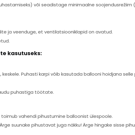
puhastamiseks) või seadistage minimaalne soojendusrežiim (
te ja veenduge, et ventilatsiooniklapid on avatud.
etud.
tte kasutuseks:
 keskele. Puhasti karpi võib kasutada ballooni hoidjana selle
kaudu puhastiga töötate.
, toimub vahendi pihustumine balloonist ülespoole.
 Ärge suunake pihustavat juga näkku! Ärge hingake sisse pih