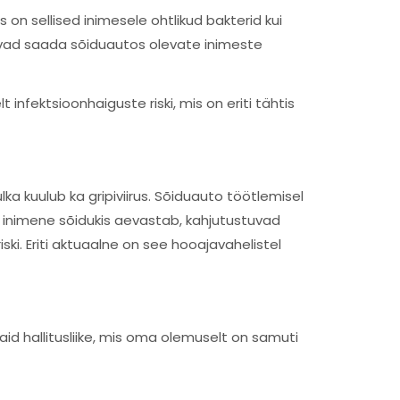
on sellised inimesele ohtlikud bakterid kui
õivad saada sõiduautos olevate inimeste
 infektsioonhaiguste riski, mis on eriti tähtis
ka kuulub ka gripiviirus. Sõiduauto töötlemisel
ud inimene sõidukis aevastab, kahjutustuvad
ki. Eriti aktuaalne on see hooajavahelistel
d hallitusliike, mis oma olemuselt on samuti