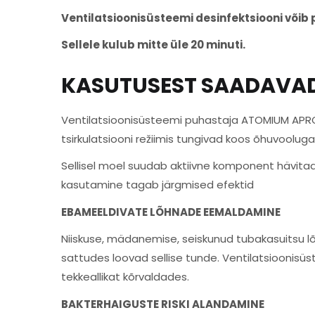
Ventilatsioonisüsteemi desinfektsiooni võib 
Sellele kulub mitte üle 20 minuti.
KASUTUSEST SAADAVAD
Ventilatsioonisüsteemi puhastaja ATOMIUM APROHI
tsirkulatsiooni režiimis tungivad koos õhuvoolu
Sellisel moel suudab aktiivne komponent hävita
kasutamine tagab järgmised efektid
EBAMEELDIVATE LÕHNADE EEMALDAMINE
Niiskuse, mädanemise, seiskunud tubakasuitsu l
sattudes loovad sellise tunde. Ventilatsioonisü
tekkeallikat kõrvaldades.
BAKTERHAIGUSTE RISKI ALANDAMINE