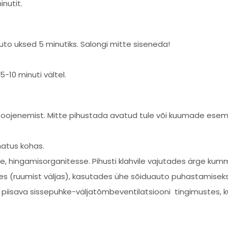
inutit.
to uksed 5 minutiks. Salongi mitte siseneda!
-10 minuti vältel.
a soojenemist. Mitte pihustada avatud tule või kuumade ese
matus kohas.
e, hingamisorganitesse. Pihusti klahvile vajutades ärge kum
s (ruumist väljas), kasutades ühe sõiduauto puhastamiseks 
sava sissepuhke-väljatõmbeventilatsiooni tingimustes, kui 