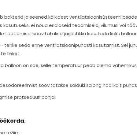
ab bakterid ja seened kõikidest ventilatsioonisüsteemi osa
 kasutuseks, ei nõua erialaseid teadmiseid, vilumusi või töö
e töötlemisel soovitatakse järjestikku kasutada kaks balloon
t – tehke seda enne ventilatsioonipuhasti kasutamist. Sel j
ste teket.
a balloon on soe, selle temperatuur peab olema vahemikus 
 desodoreerimist soovitatakse sõiduki salong hoolikalt puha
gmise protseduuri põhjal:
töökorda.
se režiim.