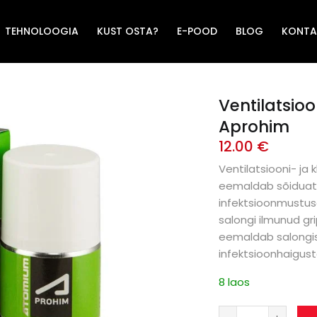
TEHNOLOOGIA
KUST OSTA?
E-POOD
BLOG
KONTA
Ventilatsio
Aprohim
12.00
€
Ventilatsiooni- j
eemaldab sõiduato
infektsioonmustuse
salongi ilmunud gri
eemaldab salongis
infektsioonhaigust
8 laos