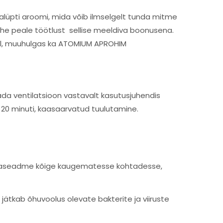
kalüpti aroomi, mida võib ilmselgelt tunda mitme
 kohe peale töötlust sellise meeldiva boonusena.
bil, muuhulgas ka ATOMIUM APROHIM
stada ventilatsioon vastavalt kasutusjuhendis
20 minuti, kaasaarvatud tuulutamine.
liimaseadme kõige kaugematesse kohtadesse,
 jätkab õhuvoolus olevate bakterite ja viiruste