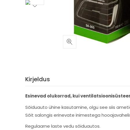
Kirjeldus
Esinevad olukorrad, kui ventilatsioonisüstee
Sõiduauto ühine kasutamine, olgu see siis ameti
Sõit salongis erinevate inimestega hooajavahelis
Regulaarne laste vedu sõiduautos.