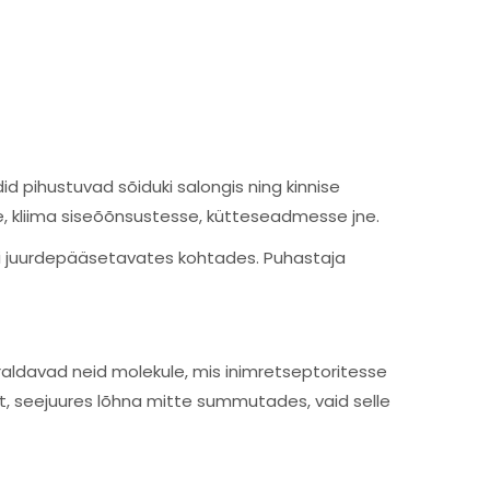
 pihustuvad sõiduki salongis ning kinnise
e, kliima siseõõnsustesse, kütteseadmesse jne.
sti juurdepääsetavates kohtades. Puhastaja
aldavad neid molekule, mis inimretseptoritesse
t, seejuures lõhna mitte summutades, vaid selle