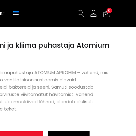
0
KT
oni ja kliima puhastaja Atomium
a kliimapuhastaja ATOMIUM APROHIM – vahend, mis
 ventilatsioonisüsteemis olevaid
id: baktereid ja seeni. Samuti soodustab
piviiruste viivitamatut hävitamist. Vahend
t ebameeldivad lõhnad, alandab oluliselt
e teket.