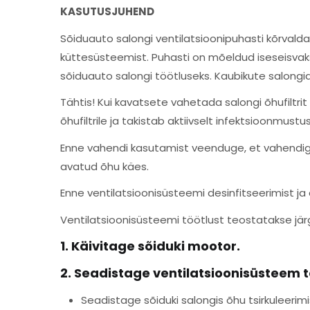
KASUTUSJUHEND
Sõiduauto salongi ventilatsioonipuhasti kõrvald
küttesüsteemist. Puhasti on mõeldud iseseisvaks
sõiduauto salongi töötluseks. Kaubikute salongid
Tähtis! Kui kavatsete vahetada salongi õhufiltri
õhufiltrile ja takistab aktiivselt infektsioonmustu
Enne vahendi kasutamist veenduge, et vahendig
avatud õhu käes.
Enne ventilatsioonisüsteemi desinfitseerimist ja
Ventilatsioonisüsteemi töötlust teostatakse jär
1. Käivitage sõiduki mootor.
2. Seadistage ventilatsioonisüsteem 
Seadistage sõiduki salongis õhu tsirkuleerimi