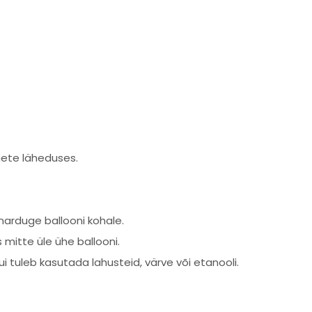
mete läheduses.
marduge ballooni kohale.
mitte üle ühe ballooni.
tuleb kasutada lahusteid, värve või etanooli.