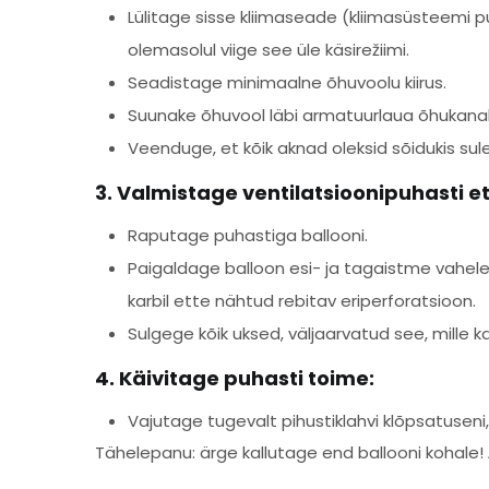
Lülitage sisse kliimaseade (kliimasüsteemi 
olemasolul viige see üle käsirežiimi.
Seadistage minimaalne õhuvoolu kiirus.
Suunake õhuvool läbi armatuurlaua õhukanali
Veenduge, et kõik aknad oleksid sõidukis sul
3. Valmistage ventilatsioonipuhasti e
Raputage puhastiga ballooni.
Paigaldage balloon esi- ja tagaistme vahele,
karbil ette nähtud rebitav eriperforatsioon.
Sulgege kõik uksed, väljaarvatud see, mille 
4. Käivitage puhasti toime:
Vajutage tugevalt pihustiklahvi klõpsatuseni
Tähelepanu: ärge kallutage end ballooni kohale!