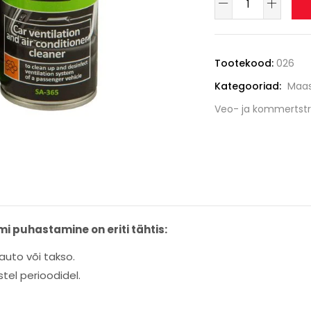
Tootekood:
026
Kategooriad:
Maas
Veo- ja kommertstr
mi puhastamine on eriti tähtis:
auto või takso.
tel perioodidel.