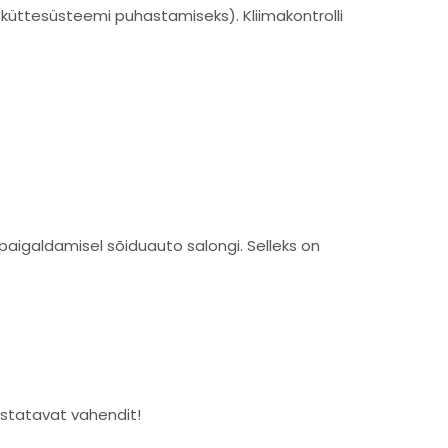
küttesüsteemi puhastamiseks). Kliimakontrolli
 paigaldamisel sõiduauto salongi. Selleks on
ustatavat vahendit!