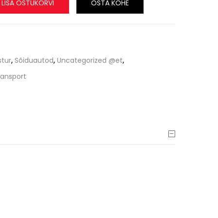
LISA OSTUKORVI
OSTA KOHE
tur
,
Sõiduautod
,
Uncategorized @et
,
ansport