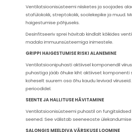
Ventilatsioonisüsteemi niisketes ja soojades ala
stafülokokk, streptokokk, soolekepike ja muud.
haigestumise põhjuseks.
Desinfitseeriv sprei hävitab kindlalt kõikides ven
madala immuunsüsteemiga inimestele.
GRIPPI HAIGESTUMISE RISKI ALANEMINE
Ventilatsioonipuhasti aktiivsel komponendil viiru
puhastiga jääb õhuke kiht aktiivset komponenti s
koheselt suurem osa õhu kaudu levivad viiruseid.
perioodidel.
SEENTE JA HALLITUSE HÄVITAMINE
Ventilatsioonisüsteemi puhastil on fungitsiidse
seened. See välistab seeneeoste ülekandumise riski
SALONGIS MEELDIVA VÄRSKUSE LOOMINE