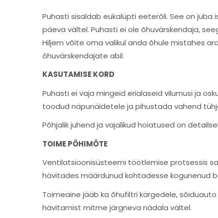
Puhasti sisaldab eukalüpti eeterõli. See on juba
päeva vältel. Puhasti ei ole õhuvärskendaja, see
Hiljem võite oma valikul anda õhule mistahes a
õhuvärskendajate abil.
KASUTAMISE KORD
Puhasti ei vaja mingeid erialaseid vilumusi ja osk
toodud näpunäidetele ja pihustada vahend tühja
Põhjalik juhend ja vajalikud hoiatused on detail
TOIME PÕHIMÕTE
Ventilatsioonisüsteemi töötlemise protsessis 
hävitades määrdunud kohtadesse kogunenud ba
Toimeaine jääb ka õhufiltri kärgedele, sõiduauto 
hävitamist mitme järgneva nädala vältel.