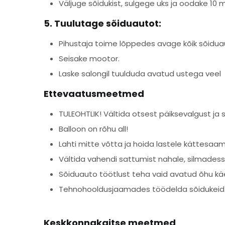
Väljuge sõidukist, sulgege uks ja oodake 10 m
5. Tuulutage sõiduautot:
Pihustaja toime lõppedes avage kõik sõiduau
Seisake mootor.
Laske salongil tuulduda avatud ustega veel 5
Ettevaatusmeetmed
TULEOHTLIK! Vältida otsest päiksevalgust j
Balloon on rõhu all!
Lahti mitte võtta ja hoida lastele kättesaa
Vältida vahendi sattumist nahale, silmadess
Sõiduauto töötlust teha vaid avatud õhu käe
Tehnohooldusjaamades töödelda sõidukeid pii
Keskkonnakaitse meetmed