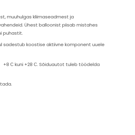
dest, muuhulgas kliimaseadmest ja
vahendeid. Ühest balloonist piisab mistahes
i puhastit.
uhul sadestub koostise aktiivne komponent uuele
+8 С kuni +28 С. Sõiduautot tuleb töödelda
stada.