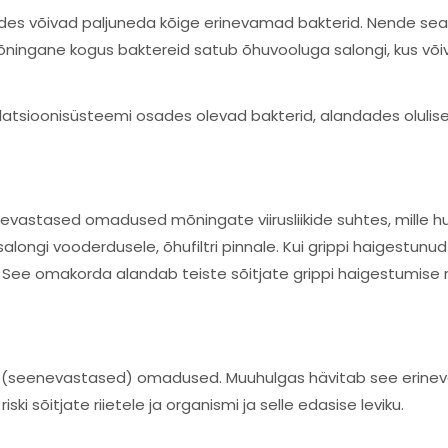
des võivad paljuneda kõige erinevamad bakterid. Nende seas 
 Mõningane kogus baktereid satub õhuvooluga salongi, kus v
tilatsioonisüsteemi osades olevad bakterid, alandades oluliselt
sevastased omadused mõningate viirusliikide suhtes, mille hul
alongi vooderdusele, õhufiltri pinnale. Kui grippi haigestun
 See omakorda alandab teiste sõitjate grippi haigestumise ris
d (seenevastased) omadused. Muuhulgas hävitab see erinevai
 sõitjate riietele ja organismi ja selle edasise leviku.